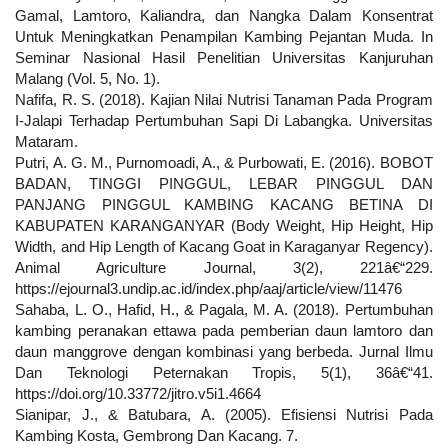
Gamal, Lamtoro, Kaliandra, dan Nangka Dalam Konsentrat
Untuk Meningkatkan Penampilan Kambing Pejantan Muda. In
Seminar Nasional Hasil Penelitian Universitas Kanjuruhan
Malang (Vol. 5, No. 1).
Nafifa, R. S. (2018). Kajian Nilai Nutrisi Tanaman Pada Program
I-Jalapi Terhadap Pertumbuhan Sapi Di Labangka. Universitas
Mataram.
Putri, A. G. M., Purnomoadi, A., & Purbowati, E. (2016). BOBOT
BADAN, TINGGI PINGGUL, LEBAR PINGGUL DAN
PANJANG PINGGUL KAMBING KACANG BETINA DI
KABUPATEN KARANGANYAR (Body Weight, Hip Height, Hip
Width, and Hip Length of Kacang Goat in Karaganyar Regency).
Animal Agriculture Journal, 3(2), 221â€“229.
https://ejournal3.undip.ac.id/index.php/aaj/article/view/11476
Sahaba, L. O., Hafid, H., & Pagala, M. A. (2018). Pertumbuhan
kambing peranakan ettawa pada pemberian daun lamtoro dan
daun manggrove dengan kombinasi yang berbeda. Jurnal Ilmu
Dan Teknologi Peternakan Tropis, 5(1), 36â€“41.
https://doi.org/10.33772/jitro.v5i1.4664
Sianipar, J., & Batubara, A. (2005). Efisiensi Nutrisi Pada
Kambing Kosta, Gembrong Dan Kacang. 7.