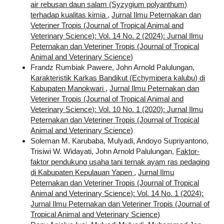
air rebusan daun salam (Syzygium polyanthum)
terhadap kualitas kimia
,
Jurnal Ilmu Peternakan dan
Veteriner Tropis (Journal of Tropical Animal and
Veterinary Science): Vol. 14 No. 2 (2024): Jurnal Ilmu
Peternakan dan Veteriner Tropis (Journal of Tropical
Animal and Veterinary Science)
Frandz Rumbiak Pawere, John Arnold Palulungan,
Karakteristik Karkas Bandikut (Echymipera kalubu) di
Kabupaten Manokwari
,
Jurnal Ilmu Peternakan dan
Veteriner Tropis (Journal of Tropical Animal and
Veterinary Science): Vol. 10 No. 1 (2020): Jurnal Ilmu
Peternakan dan Veteriner Tropis (Journal of Tropical
Animal and Veterinary Science)
Soleman M. Karubaba, Mulyadi, Andoyo Supriyantono,
Trisiwi W. Widayati, John Arnold Palulungan,
Faktor-
faktor pendukung usaha tani ternak ayam ras pedaging
di Kabupaten Kepulauan Yapen
,
Jurnal Ilmu
Peternakan dan Veteriner Tropis (Journal of Tropical
Animal and Veterinary Science): Vol. 14 No. 1 (2024):
Jurnal Ilmu Peternakan dan Veteriner Tropis (Journal of
Tropical Animal and Veterinary Science)