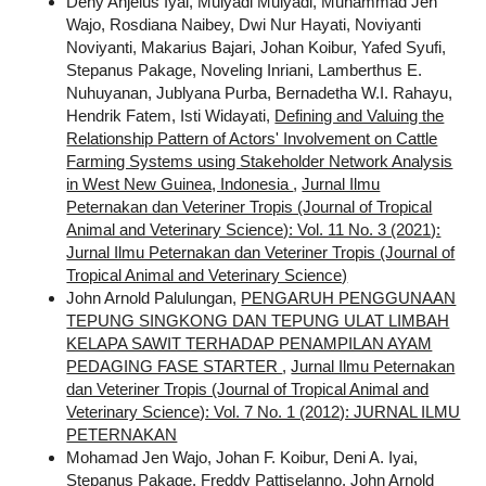
Deny Anjelus Iyai, Mulyadi Mulyadi, Muhammad Jen
Wajo, Rosdiana Naibey, Dwi Nur Hayati, Noviyanti
Noviyanti, Makarius Bajari, Johan Koibur, Yafed Syufi,
Stepanus Pakage, Noveling Inriani, Lamberthus E.
Nuhuyanan, Jublyana Purba, Bernadetha W.I. Rahayu,
Hendrik Fatem, Isti Widayati,
Defining and Valuing the
Relationship Pattern of Actors' Involvement on Cattle
Farming Systems using Stakeholder Network Analysis
in West New Guinea, Indonesia
,
Jurnal Ilmu
Peternakan dan Veteriner Tropis (Journal of Tropical
Animal and Veterinary Science): Vol. 11 No. 3 (2021):
Jurnal Ilmu Peternakan dan Veteriner Tropis (Journal of
Tropical Animal and Veterinary Science)
John Arnold Palulungan,
PENGARUH PENGGUNAAN
TEPUNG SINGKONG DAN TEPUNG ULAT LIMBAH
KELAPA SAWIT TERHADAP PENAMPILAN AYAM
PEDAGING FASE STARTER
,
Jurnal Ilmu Peternakan
dan Veteriner Tropis (Journal of Tropical Animal and
Veterinary Science): Vol. 7 No. 1 (2012): JURNAL ILMU
PETERNAKAN
Mohamad Jen Wajo, Johan F. Koibur, Deni A. Iyai,
Stepanus Pakage, Freddy Pattiselanno, John Arnold