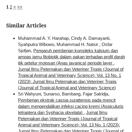
1
2
>
>>
Similar Articles
Muhammad A. Y. Harahap, Cindy A. Damayanti,
Syahputra Wibowo, Muhammad H. Natsir , Osfar
Sjofjan,
Pengaruh pemberian kompleks kalsium dan
ampas jamu fitobiotik dalam pakan terhadap profil darah
itik petelur mojosari (Anas javanica) periode layer
,
Jurnal Ilmu Peternakan dan Veteriner Tropis (Journal of
Tropical Animal and Veterinary Science): Vol. 13 No. 1
(2023): Jurnal Ilmu Peternakan dan Veteriner Tropis
(Journal of Tropical Animal and Veterinary Science)
Sri Wahyuni, Sunarso, Bambang, Fajar Satridja,
Pemberian ekstrak cassia surattensis pada mencit
dalam mengendalikan infeksi cacing kremi (Aspiculuris
tetraptera dan Syphacia obvelata)
,
Jurnal Ilmu
Peternakan dan Veteriner Tropis (Journal of Tropical
Animal and Veterinary Science): Vol. 13 No. 1 (2023):
Jurnal Ilmu Peternakan dan Veteriner Tropis (Journal of