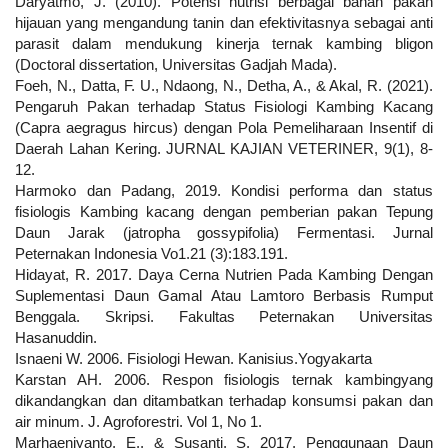
Daryatmo, J. (2010). Potensi nutrisi berbagai bahan pakan
hijauan yang mengandung tanin dan efektivitasnya sebagai anti
parasit dalam mendukung kinerja ternak kambing bligon
(Doctoral dissertation, Universitas Gadjah Mada).
Foeh, N., Datta, F. U., Ndaong, N., Detha, A., & Akal, R. (2021).
Pengaruh Pakan terhadap Status Fisiologi Kambing Kacang
(Capra aegragus hircus) dengan Pola Pemeliharaan Insentif di
Daerah Lahan Kering. JURNAL KAJIAN VETERINER, 9(1), 8-
12.
Harmoko dan Padang, 2019. Kondisi performa dan status
fisiologis Kambing kacang dengan pemberian pakan Tepung
Daun Jarak (jatropha gossypifolia) Fermentasi. Jurnal
Peternakan Indonesia Vo1.21 (3):183.191.
Hidayat, R. 2017. Daya Cerna Nutrien Pada Kambing Dengan
Suplementasi Daun Gamal Atau Lamtoro Berbasis Rumput
Benggala. Skripsi. Fakultas Peternakan Universitas
Hasanuddin.
Isnaeni W. 2006. Fisiologi Hewan. Kanisius.Yogyakarta
Karstan AH. 2006. Respon fisiologis ternak kambingyang
dikandangkan dan ditambatkan terhadap konsumsi pakan dan
air minum. J. Agroforestri. Vol 1, No 1.
Marhaeniyanto, E., & Susanti, S. 2017. Penggunaan Daun