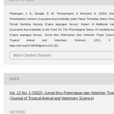
Palulungan, J. A., Saragih, E. W., Purwaningsih, & Noviyanti, N. (2022). D
Penambahan Lamtoro (Leucaena leucocephala) pada Pakan Terhadap Status Fisio
Ternak Kambing Kacang (Capra aegragus hircus): Impact of Additional Lam
(Leucaena leucocephala) to the Feed On The Physiological Status Of kambing k
(Capra aegragus hircus).
Jurnal Ilmu Peternakan Dan Veteriner Tropis (Journ
Tropical Animal and Veterinary Science)
,
12
(1), 9
https://doi.org/10.46549/jipvet.v12i1.281
More Citation Formats
ISSUE
Vol. 12 No. 1 (2022): Jurnal Ilmu Peternakan dan Veteriner Trop
(Journal of Tropical Animal and Veterinary Science)
SECTION