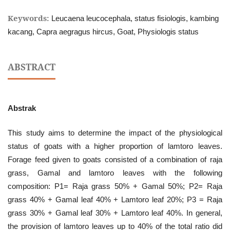
Keywords:
Leucaena leucocephala, status fisiologis, kambing
kacang, Capra aegragus hircus, Goat, Physiologis status
ABSTRACT
Abstrak
This study aims to determine the impact of the physiological
status of goats with a higher proportion of lamtoro leaves.
Forage feed given to goats consisted of a combination of raja
grass, Gamal and lamtoro leaves with the following
composition: P1= Raja grass 50% + Gamal 50%; P2= Raja
grass 40% + Gamal leaf 40% + Lamtoro leaf 20%; P3 = Raja
grass 30% + Gamal leaf 30% + Lamtoro leaf 40%. In general,
the provision of lamtoro leaves up to 40% of the total ratio did