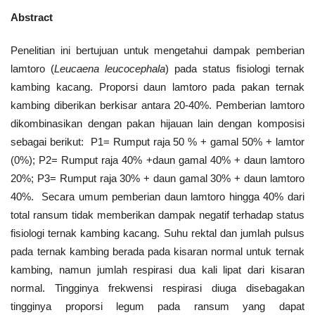
Abstract
Penelitian ini bertujuan untuk mengetahui dampak pemberian
lamtoro (
Leucaena
l
eucocephala
) pada status fisiologi ternak
kambing kacang. Proporsi daun lamtoro pada pakan ternak
kambing diberikan berkisar antara 20-40%. Pemberian lamtoro
dikombinasikan dengan pakan hijauan lain dengan komposisi
sebagai berikut: P1= Rumput raja 50 % + gamal 50% + lamtor
(0%); P2= Rumput raja 40% +daun gamal 40% + daun lamtoro
20%; P3= Rumput raja 30% + daun gamal 30% + daun lamtoro
40%. Secara umum pemberian daun lamtoro hingga 40% dari
total ransum tidak memberikan dampak negatif terhadap status
fisiologi ternak kambing kacang. Suhu rektal dan jumlah pulsus
pada ternak kambing berada pada kisaran normal untuk ternak
kambing, namun jumlah respirasi dua kali lipat dari kisaran
normal. Tingginya frekwensi respirasi diuga disebagakan
tingginya proporsi legum pada ransum yang dapat