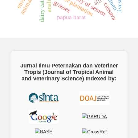
rubber plantation
quality of semen
dairy cattle
alu-i
grasses
cassava
papua barat
Jurnal Ilmu Peternakan dan Veteriner
Tropis (Journal of Tropical Animal
and Veterinary Science)
Indexed by: