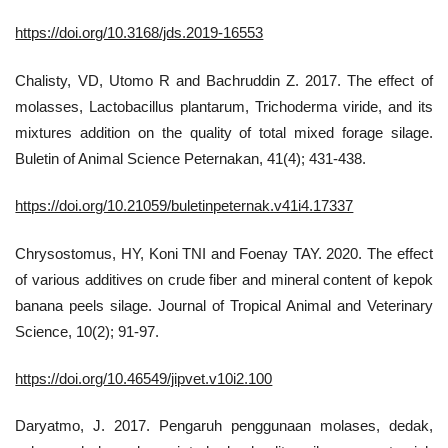
https://doi.org/10.3168/jds.2019-16553
Chalisty, VD, Utomo R and Bachruddin Z. 2017. The effect of
molasses, Lactobacillus plantarum, Trichoderma viride, and its
mixtures addition on the quality of total mixed forage silage.
Buletin of Animal Science Peternakan, 41(4); 431-438.
https://doi.org/10.21059/buletinpeternak.v41i4.17337
Chrysostomus, HY, Koni TNI and Foenay TAY. 2020. The effect
of various additives on crude fiber and mineral content of kepok
banana peels silage. Journal of Tropical Animal and Veterinary
Science, 10(2); 91-97.
https://doi.org/10.46549/jipvet.v10i2.100
Daryatmo, J. 2017. Pengaruh penggunaan molases, dedak,