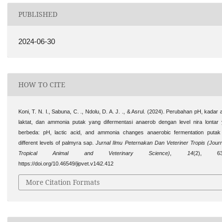
PUBLISHED
2024-06-30
HOW TO CITE
Koni, T. N. I., Sabuna, C. ., Ndolu, D. A. J. ., & Asrul. (2024). Perubahan pH, kadar
laktat, dan ammonia putak yang difermentasi anaerob dengan level nira lontar
berbeda: pH, lactic acid, and ammonia changes anaerobic fermentation putak
different levels of palmyra sap.
Jurnal Ilmu Peternakan Dan Veteriner Tropis (Journ
Tropical Animal and Veterinary Science)
,
14
(2), 63
https://doi.org/10.46549/jipvet.v14i2.412
More Citation Formats