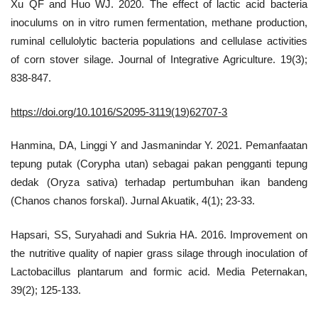
Xu QF and Huo WJ. 2020. The effect of lactic acid bacteria
inoculums on in vitro rumen fermentation, methane production,
ruminal cellulolytic bacteria populations and cellulase activities
of corn stover silage. Journal of Integrative Agriculture. 19(3);
838-847.
https://doi.org/10.1016/S2095-3119(19)62707-3
Hanmina, DA, Linggi Y and Jasmanindar Y. 2021. Pemanfaatan
tepung putak (Corypha utan) sebagai pakan pengganti tepung
dedak (Oryza sativa) terhadap pertumbuhan ikan bandeng
(Chanos chanos forskal). Jurnal Akuatik, 4(1); 23-33.
Hapsari, SS, Suryahadi and Sukria HA. 2016. Improvement on
the nutritive quality of napier grass silage through inoculation of
Lactobacillus plantarum and formic acid. Media Peternakan,
39(2); 125-133.