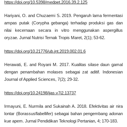
https://doi.org/10.5398/medpet.2016.39.2.125
Hariyani, O. and Chuzaemi S. 2019. Pengaruh lama fermentasi
ampas putak (Corypha gebanga) terhadap produksi gas dan
nilai kecernaan secara in vitro menggunakan aspergillus
oryzae. Jurnal Nutrisi Ternak Tropis Maret, 2(1); 53-62.
https://doi.org/10.21776/ub.jnt.2019.002.01.6
Herawati, E. and Royani M. 2017. Kualitas silase daun gamal
dengan penambahan molases sebagai zat aditif. Indonesian
Journal of Applied Sciences, 7(2); 29-32.
https://doi.org/10.24198/ijas.v7i2.13737
Irmayuni, E. Nurmila and Sukainah A. 2018. Efektivitas air nira
lontar (Borassusflabellifer) sebagai bahan pengembang adonan
kue apem. Jurnal Pendidikan Teknologi Pertanian, 4; 170-183.