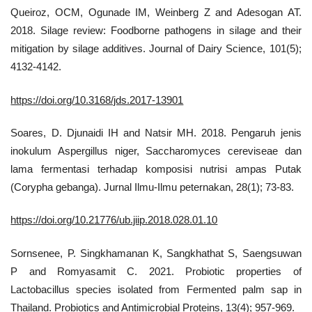
Queiroz, OCM, Ogunade IM, Weinberg Z and Adesogan AT.
2018. Silage review: Foodborne pathogens in silage and their
mitigation by silage additives. Journal of Dairy Science, 101(5);
4132-4142.
https://doi.org/10.3168/jds.2017-13901
Soares, D. Djunaidi IH and Natsir MH. 2018. Pengaruh jenis
inokulum Aspergillus niger, Saccharomyces cereviseae dan
lama fermentasi terhadap komposisi nutrisi ampas Putak
(Corypha gebanga). Jurnal Ilmu-Ilmu peternakan, 28(1); 73-83.
https://doi.org/10.21776/ub.jiip.2018.028.01.10
Sornsenee, P. Singkhamanan K, Sangkhathat S, Saengsuwan
P and Romyasamit C. 2021. Probiotic properties of
Lactobacillus species isolated from Fermented palm sap in
Thailand. Probiotics and Antimicrobial Proteins, 13(4); 957-969.