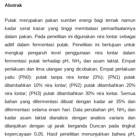
Abstrak
Putak merupakan pakan sumber energi bagi ternak namun
kadar serat kasar yang tinggi membatasi pemanfaatannya
dalam pakan. Pada penelitian ini digunakan nira lontar sebagai
aditif dalam fermentasi putak. Penelitian ini bertujuan untuk
mengkaji pengaruh level penggunaan nira lontar dalam
fermentasi putak terhadap pH, NH
dan asam laktat. Empat
3
perlakuan dan lima ulangan yang dicobakan. Empat perlakuan
yaitu (PN0): putak tanpa nira lontar (0%); (PN1) putak
ditambahkan 10% nira lontar; (PN2) putak ditambahkan 20%
nira lontar; (PN3) putak ditambahkan 30% nira lontar. Semua
bahan yang difermentasi dibuat dengan kadar air 35% dan
difermentasi selama enam hari. Data perubahan pH, NH
dan
3
kadar asam laktat dianalisis dengan analisis varians dan
dilanjutkan dengan uji jarak berganda Duncan pada tingkat
kepercayaan 0,05. Hasil penelitian menunjukkan bahwa pH,