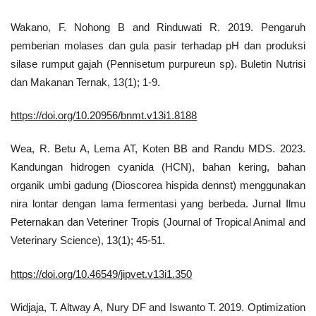
Wakano, F. Nohong B and Rinduwati R. 2019. Pengaruh
pemberian molases dan gula pasir terhadap pH dan produksi
silase rumput gajah (Pennisetum purpureun sp). Buletin Nutrisi
dan Makanan Ternak, 13(1); 1-9.
https://doi.org/10.20956/bnmt.v13i1.8188
Wea, R. Betu A, Lema AT, Koten BB and Randu MDS. 2023.
Kandungan hidrogen cyanida (HCN), bahan kering, bahan
organik umbi gadung (Dioscorea hispida dennst) menggunakan
nira lontar dengan lama fermentasi yang berbeda. Jurnal Ilmu
Peternakan dan Veteriner Tropis (Journal of Tropical Animal and
Veterinary Science), 13(1); 45-51.
https://doi.org/10.46549/jipvet.v13i1.350
Widjaja, T. Altway A, Nury DF and Iswanto T. 2019. Optimization