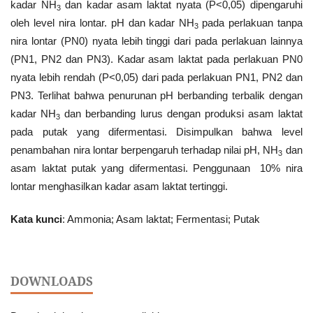
kadar NH
dan kadar asam laktat nyata (P<0,05) dipengaruhi
3
oleh level nira lontar. pH dan kadar NH
pada perlakuan tanpa
3
nira lontar (PN0) nyata lebih tinggi dari pada perlakuan lainnya
(PN1, PN2 dan PN3). Kadar asam laktat pada perlakuan PN0
nyata lebih rendah (P<0,05) dari pada perlakuan PN1, PN2 dan
PN3. Terlihat bahwa penurunan pH berbanding terbalik dengan
kadar NH
dan berbanding lurus dengan produksi asam laktat
3
pada putak yang difermentasi. Disimpulkan bahwa level
penambahan nira lontar berpengaruh terhadap nilai pH, NH
dan
3
asam laktat putak yang difermentasi. Penggunaan 10% nira
lontar menghasilkan kadar asam laktat tertinggi.
Kata
kunci
: Ammonia; Asam laktat; Fermentasi; Putak
DOWNLOADS