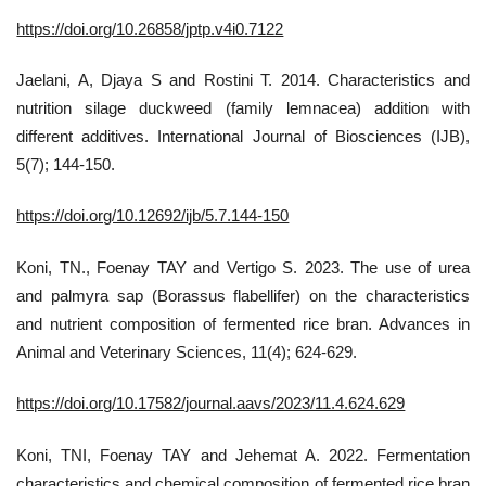
https://doi.org/10.26858/jptp.v4i0.7122
Jaelani, A, Djaya S and Rostini T. 2014. Characteristics and
nutrition silage duckweed (family lemnacea) addition with
different additives. International Journal of Biosciences (IJB),
5(7); 144-150.
https://doi.org/10.12692/ijb/5.7.144-150
Koni, TN., Foenay TAY and Vertigo S. 2023. The use of urea
and palmyra sap (Borassus flabellifer) on the characteristics
and nutrient composition of fermented rice bran. Advances in
Animal and Veterinary Sciences, 11(4); 624-629.
https://doi.org/10.17582/journal.aavs/2023/11.4.624.629
Koni, TNI, Foenay TAY and Jehemat A. 2022. Fermentation
characteristics and chemical composition of fermented rice bran