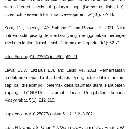
with different levels of palmyra sap (Borassus flabellifer).
Livestock Research for Rural Development, 34(10); 72-88.
Koni, TNI, Foenay TAY, Sabuna C and Rohyati E. 2021. Nilai
nutrien kulit pisang fermentasi yang menggunakan berbagai
level nira lontar. Jurnal Ilmiah Peternakan Terpadu, 9(1); 62-71.
https://doi.org/10.23960/jipt.v9i1.p62-71
Lawa, EDW, Lazarus EJL and Lalus MF. 2021. Pemanfaatan
produk urea lepas lambat berbasis tepung putak dalam ransum
sapi bali di kelompok peternak desa baumata utara, kabupaten
kupang. LOGISTA - Jurnal Ilmiah Pengabdian kepada
Masyarakat, 5(1); 212-218.
https://doi.org/10.25077/logista.5.1.212-218.2021
Le, DHT, Chiu CS, Chan YJ, Wang CCR, Liang ZC, Hsieh CW,