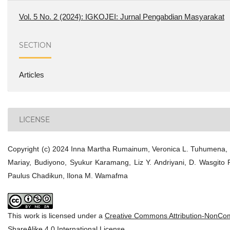
Vol. 5 No. 2 (2024): IGKOJEI: Jurnal Pengabdian Masyarakat
SECTION
Articles
LICENSE
Copyright (c) 2024 Inna Martha Rumainum, Veronica L. Tuhumena, 
Mariay, Budiyono, Syukur Karamang, Liz Y. Andriyani, D. Wasgito
Paulus Chadikun, Ilona M. Wamafma
This work is licensed under a
Creative Commons Attribution-NonCo
ShareAlike 4.0 International License
.