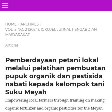
HOME
/
ARCHIVES
/
VOL. 5 NO. 2 (2024): IGKOJEI: JURNAL PENGABDIAN
MASYARAKAT
/
Articles
Pemberdayaan petani lokal
melalui pelatihan pembuatan
pupuk organik dan pestisida
nabati kepada kelompok tani
Suku Meyah
Empowering local farmers through training on making
organic fertilizer and organic pesticides for the Meyah