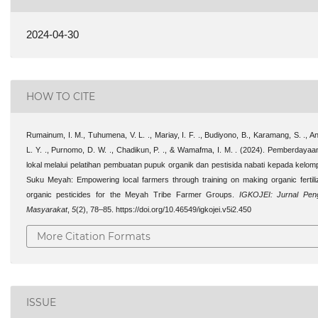
2024-04-30
HOW TO CITE
Rumainum, I. M., Tuhumena, V. L. ., Mariay, I. F. ., Budiyono, B., Karamang, S. ., An
L. Y. ., Purnomo, D. W. ., Chadikun, P. ., & Wamafma, I. M. . (2024). Pemberdayaa
lokal melalui pelatihan pembuatan pupuk organik dan pestisida nabati kepada kelom
Suku Meyah: Empowering local farmers through training on making organic fertili
organic pesticides for the Meyah Tribe Farmer Groups.
IGKOJEI: Jurnal Pen
Masyarakat
,
5
(2), 78–85. https://doi.org/10.46549/igkojei.v5i2.450
More Citation Formats
ISSUE