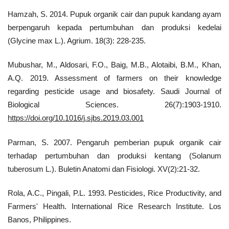
Hamzah, S. 2014. Pupuk organik cair dan pupuk kandang ayam
berpengaruh kepada pertumbuhan dan produksi kedelai
(Glycine max L.). Agrium. 18(3): 228-235.
Mubushar, M., Aldosari, F.O., Baig, M.B., Alotaibi, B.M., Khan,
A.Q. 2019. Assessment of farmers on their knowledge
regarding pesticide usage and biosafety. Saudi Journal of
Biological Sciences. 26(7):1903-1910.
https://doi.org/10.1016/j.sjbs.2019.03.001
Parman, S. 2007. Pengaruh pemberian pupuk organik cair
terhadap pertumbuhan dan produksi kentang (Solanum
tuberosum L.). Buletin Anatomi dan Fisiologi. XV(2):21-32.
Rola, A.C., Pingali, P.L. 1993. Pesticides, Rice Productivity, and
Farmers' Health. International Rice Research Institute. Los
Banos, Philippines.