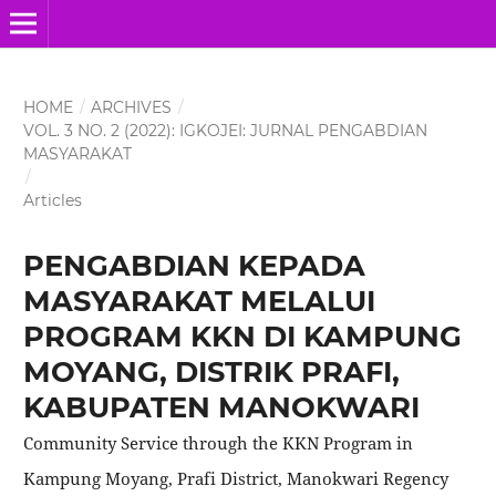
HOME
/
ARCHIVES
/
VOL. 3 NO. 2 (2022): IGKOJEI: JURNAL PENGABDIAN
MASYARAKAT
/
Articles
PENGABDIAN KEPADA
MASYARAKAT MELALUI
PROGRAM KKN DI KAMPUNG
MOYANG, DISTRIK PRAFI,
KABUPATEN MANOKWARI
Community Service through the KKN Program in
Kampung Moyang, Prafi District, Manokwari Regency