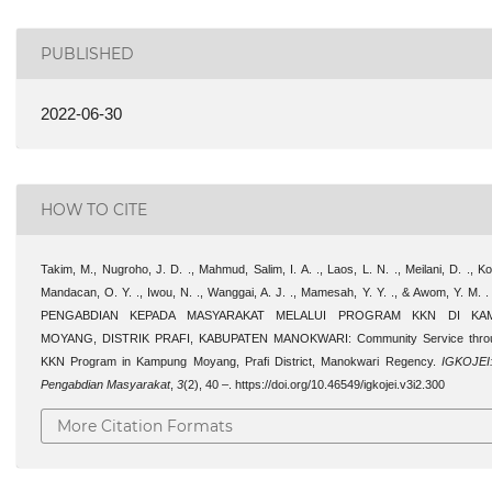
PUBLISHED
2022-06-30
HOW TO CITE
Takim, M., Nugroho, J. D. ., Mahmud, Salim, I. A. ., Laos, L. N. ., Meilani, D. ., Kol
Mandacan, O. Y. ., Iwou, N. ., Wanggai, A. J. ., Mamesah, Y. Y. ., & Awom, Y. M. .
PENGABDIAN KEPADA MASYARAKAT MELALUI PROGRAM KKN DI KA
MOYANG, DISTRIK PRAFI, KABUPATEN MANOKWARI: Community Service throu
KKN Program in Kampung Moyang, Prafi District, Manokwari Regency.
IGKOJEI:
Pengabdian Masyarakat
,
3
(2), 40 –. https://doi.org/10.46549/igkojei.v3i2.300
More Citation Formats