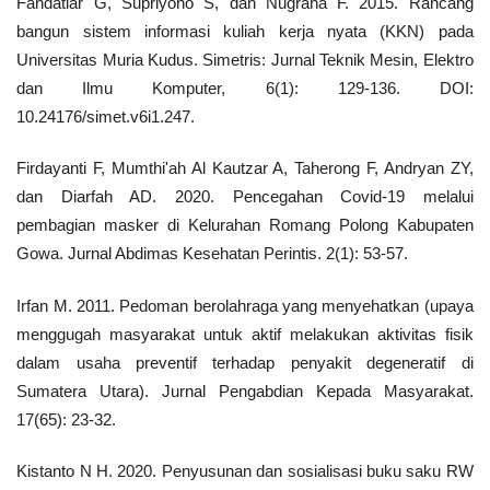
Fandatiar G, Supriyono S, dan Nugraha F. 2015. Rancang
bangun sistem informasi kuliah kerja nyata (KKN) pada
Universitas Muria Kudus. Simetris: Jurnal Teknik Mesin, Elektro
dan Ilmu Komputer, 6(1): 129-136. DOI:
10.24176/simet.v6i1.247.
Firdayanti F, Mumthi'ah Al Kautzar A, Taherong F, Andryan ZY,
dan Diarfah AD. 2020. Pencegahan Covid-19 melalui
pembagian masker di Kelurahan Romang Polong Kabupaten
Gowa. Jurnal Abdimas Kesehatan Perintis. 2(1): 53-57.
Irfan M. 2011. Pedoman berolahraga yang menyehatkan (upaya
menggugah masyarakat untuk aktif melakukan aktivitas fisik
dalam usaha preventif terhadap penyakit degeneratif di
Sumatera Utara). Jurnal Pengabdian Kepada Masyarakat.
17(65): 23-32.
Kistanto N H. 2020. Penyusunan dan sosialisasi buku saku RW