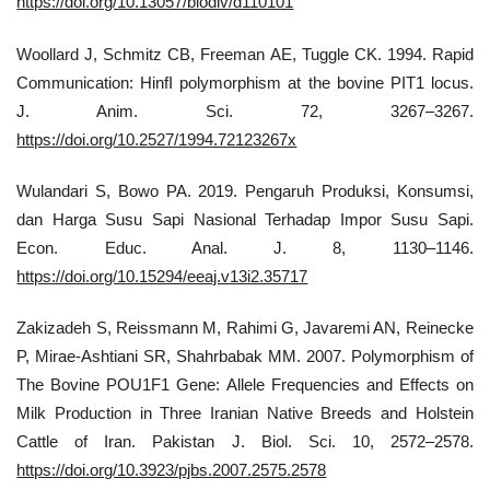
https://doi.org/10.13057/biodiv/d110101
Woollard J, Schmitz CB, Freeman AE, Tuggle CK. 1994. Rapid
Communication: HinfI polymorphism at the bovine PIT1 locus.
J. Anim. Sci. 72, 3267–3267.
https://doi.org/10.2527/1994.72123267x
Wulandari S, Bowo PA. 2019. Pengaruh Produksi, Konsumsi,
dan Harga Susu Sapi Nasional Terhadap Impor Susu Sapi.
Econ. Educ. Anal. J. 8, 1130–1146.
https://doi.org/10.15294/eeaj.v13i2.35717
Zakizadeh S, Reissmann M, Rahimi G, Javaremi AN, Reinecke
P, Mirae-Ashtiani SR, Shahrbabak MM. 2007. Polymorphism of
The Bovine POU1F1 Gene: Allele Frequencies and Effects on
Milk Production in Three Iranian Native Breeds and Holstein
Cattle of Iran. Pakistan J. Biol. Sci. 10, 2572–2578.
https://doi.org/10.3923/pjbs.2007.2575.2578