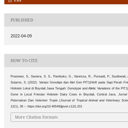
PUBLISHED
2022-04-09
HOW TO CITE
Prastowo, S., Saviera, S. S., Pambuko, G., Vanessa, R., Purwadi, P., Susilowati, 
Sutarno, S. (2022). Variasi Genotipe dan Alel Gen PIT1|HinfI pada Sapi Perah Fri
Holstein Lokal di Boyolali Jawa Tengah: Genotype and Allelic Variations of the PIT1|
Gene in Local Friesian Holstein Dairy Cows in Boyolali, Central Java.
Jurnal
Peternakan Dan Veteriner Tropis (Journal of Tropical Animal and Veterinary Scie
12
(1), 36 –. https://doi.org/10.46549/jipvet.v12i1.201
More Citation Formats