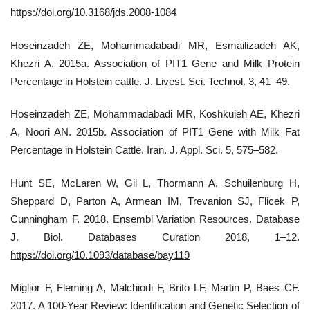
https://doi.org/10.3168/jds.2008-1084
Hoseinzadeh ZE, Mohammadabadi MR, Esmailizadeh AK,
Khezri A. 2015a. Association of PIT1 Gene and Milk Protein
Percentage in Holstein cattle. J. Livest. Sci. Technol. 3, 41–49.
Hoseinzadeh ZE, Mohammadabadi MR, Koshkuieh AE, Khezri
A, Noori AN. 2015b. Association of PIT1 Gene with Milk Fat
Percentage in Holstein Cattle. Iran. J. Appl. Sci. 5, 575–582.
Hunt SE, McLaren W, Gil L, Thormann A, Schuilenburg H,
Sheppard D, Parton A, Armean IM, Trevanion SJ, Flicek P,
Cunningham F. 2018. Ensembl Variation Resources. Database
J. Biol. Databases Curation 2018, 1–12.
https://doi.org/10.1093/database/bay119
Miglior F, Fleming A, Malchiodi F, Brito LF, Martin P, Baes CF.
2017. A 100-Year Review: Identification and Genetic Selection of