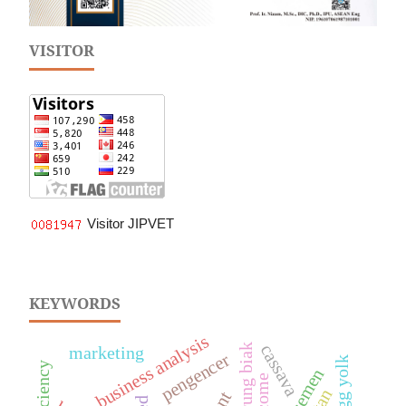
VISITOR
Visitor JIPVET
KEYWORDS
business analysis
cassava
marketing
pengencer
egg yolk
income