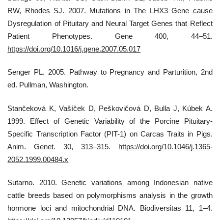
RW, Rhodes SJ. 2007. Mutations in The LHX3 Gene cause
Dysregulation of Pituitary and Neural Target Genes that Reflect
Patient Phenotypes. Gene 400, 44–51.
https://doi.org/10.1016/j.gene.2007.05.017
Senger PL. 2005. Pathway to Pregnancy and Parturition, 2nd
ed. Pullman, Washington.
Stančeková K, Vašíček D, Peškovičová D, Bulla J, Kúbek A.
1999. Effect of Genetic Variability of the Porcine Pituitary-
Specific Transcription Factor (PIT-1) on Carcas Traits in Pigs.
Anim. Genet. 30, 313–315.
https://doi.org/10.1046/j.1365-
2052.1999.00484.x
Sutarno. 2010. Genetic variations among Indonesian native
cattle breeds based on polymorphisms analysis in the growth
hormone loci and mitochondrial DNA. Biodiversitas 11, 1–4.