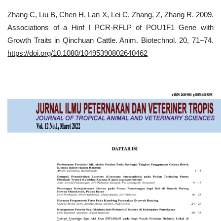
Zhang C, Liu B, Chen H, Lan X, Lei C, Zhang, Z, Zhang R. 2009.
Associations of a Hinf I PCR-RFLP of POU1F1 Gene with
Growth Traits in Qinchuan Cattle. Anim. Biotechnol. 20, 71–74.
https://doi.org/10.1080/10495390802640462