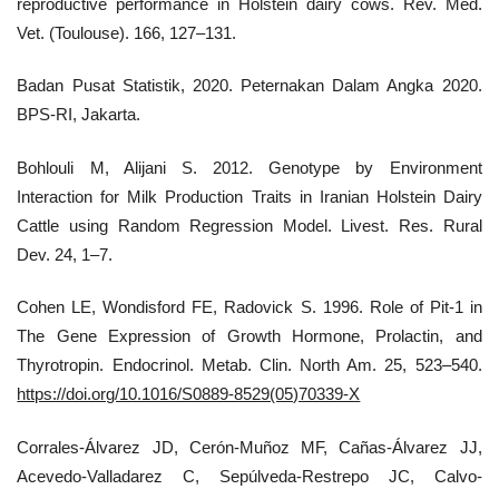
reproductive performance in Holstein dairy cows. Rev. Med.
Vet. (Toulouse). 166, 127–131.
Badan Pusat Statistik, 2020. Peternakan Dalam Angka 2020.
BPS-RI, Jakarta.
Bohlouli M, Alijani S. 2012. Genotype by Environment
Interaction for Milk Production Traits in Iranian Holstein Dairy
Cattle using Random Regression Model. Livest. Res. Rural
Dev. 24, 1–7.
Cohen LE, Wondisford FE, Radovick S. 1996. Role of Pit-1 in
The Gene Expression of Growth Hormone, Prolactin, and
Thyrotropin. Endocrinol. Metab. Clin. North Am. 25, 523–540.
https://doi.org/10.1016/S0889-8529(05)70339-X
Corrales-Álvarez JD, Cerón-Muñoz MF, Cañas-Álvarez JJ,
Acevedo-Valladarez C, Sepúlveda-Restrepo JC, Calvo-