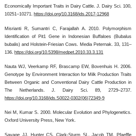
Economically Important Traits in Dairy Cattle. J. Dairy Sci. 100,
10251–10271.
https://doi.org/10.3168/jds.2017-12968
Misrianti R, Sumantri C, Farajallah A. 2010. Polymorphism
Identification of Pit1 Gene in Indonesian Buffaloes (Bubalus
bubalis) and Holstein-Friesian Cows. Media Peternak. 33, 131–
136.
https://doi.org/10.5398/medpet.2010.33.3.131
Nauta WJ, Veerkamp RF, Brascamp EW, Bovenhuis H. 2006.
Genotype by Environment Interaction for Milk Production Traits
Between Organic and Conventional Dairy Cattle Production in
The Netherlands. J. Dairy Sci. 89, 2729–2737.
https://doi.org/10.3168/jds.S0022-0302(06)72349-9
Nei M, Kumar S. 2000. Molecular Evolution and Phylogenetics.
Oxford University Press, New York.
Savage JJ, Hunter CS, Clark-Sturm SL, Jacob TM, Pfaeffle