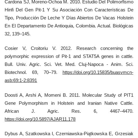
Cardona SJ, Moreno-Ochoa M. 2010. Estudio Del Polimorfismo
Hinfi Del Gen Pit-1 Y Su Asociación Con Características De
Tipo, Producción De Leche Y Días Abiertos De Vacas Holstein
En El Departamento De Antioquia, Colombia. Actual. Biológicas
32, 139–145.
Cosier V, Croitoriu V. 2012. Research concerning the
polymorphic expression of Pit-1 and STAT5A genes in cattle.
Bull. Univ. Agric. Sci. Vet. Med. Cluj-Napoca - Anim. Sci.
Biotechnol. 69, 70–79.
https://doi.org/10.15835/buasvmcn-
asb:69:1-2:8391
Doosti A, Arshi A, Momeni B. 2011. Molecular Study of PIT1
Gene Polymorphism in Holstein and Iranian Native Cattle.
African J. Agric. Res. 6, 4467–4470.
https://doi.org/10.5897/AJAR11.178
Dybus A, Szatkowska I, Czerniawska-Piątkowska E, Grzesiak