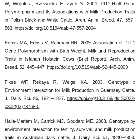
W, Wójcik J, Rzewucka E, Zych S. 2004. PIT1-HinfI Gene
Polymorphism and Its Associations with Milk Production Traits
in Polish Black-and-White Cattle. Arch. Anim. Breed. 47, 557–
563.
https://doi.org/10.5194/aab-47-557-2004
Edriss MA, Edriss V, Rahmani HR. 2009. Association of PIT-1
Gene Polymorphism with Birth Weight, Milk and Reproduction
Traits in Isfahan Holstein Cows (Brief Report). Arch. Anim.
Breed. 52, 445–447.
https://doi.org/10.5194/aab-52-445-2009
Fikse WF, Rekaya R, Weigel KA. 2003. Genotype x
Environment Interaction for Milk Production in Guernsey Cattle.
J. Dairy Sci. 86, 1821–1827.
https://doi.org/10.3168/jds.S0022-
0302(03)73768-0
Haile-Mariam M, Carrick MJ, Goddard ME. 2008. Genotype by
environment interaction for fertility, survival, and milk production
traits in Australian dairy cattle. J. Dairy Sci. 91, 4840–4853.