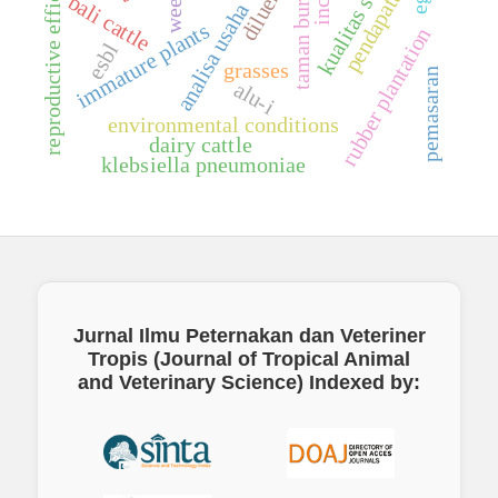
taman burung biak
reproductive efficiency
kualitas semen
pendapatan
diluent
weed
bali cattle
analisa usaha
immature plants
rubber plantation
esbl
grasses
pemasaran
alu-i
environmental conditions
dairy cattle
klebsiella pneumoniae
Jurnal Ilmu Peternakan dan Veteriner
Tropis (Journal of Tropical Animal
and Veterinary Science)
Indexed by: