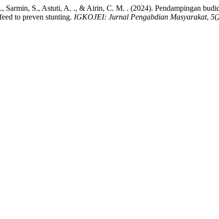
i, P. ., Sarmin, S., Astuti, A. ., & Airin, C. M. . (2024). Pendampingan
feed to preven stunting.
IGKOJEI: Jurnal Pengabdian Masyarakat
,
5
(