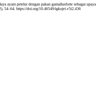
 budidaya ayam petelur dengan pakan gamallusforte sebagai upaya
2), 54–64. https://doi.org/10.46549/igkojei.v5i2.436