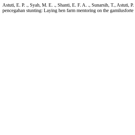
Astuti, E. P. ., Syah, M. E. ., Shanti, E. F. A. ., Sunarsih, T., Astut
pencegahan stunting: Laying hen farm mentoring on the gamilusforte 