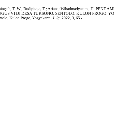
.; Pangestiningsih, T. W.; Budipitojo, T.; Ariana; Wihadmadya
I DI DESA TUKSONO, SENTOLO, KULON PROGO, YOGYAKART
entolo, Kulon Progo, Yogyakarta.
J. Ig.
2022
,
3
, 65 -.