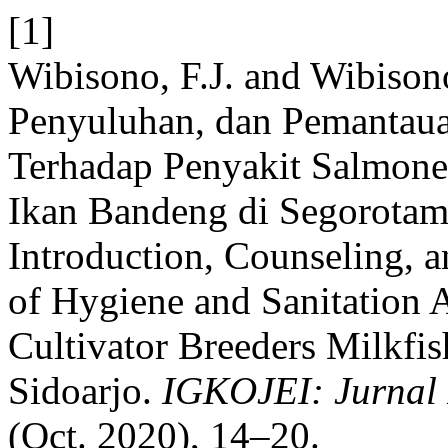
[1]
Wibisono, F.J. and Wibison
Penyuluhan, dan Pemantaua
Terhadap Penyakit Salmone
Ikan Bandeng di Segorotamb
Introduction, Counseling, 
of Hygiene and Sanitation A
Cultivator Breeders Milkfis
Sidoarjo.
IGKOJEI: Jurnal
(Oct. 2020), 14–20.