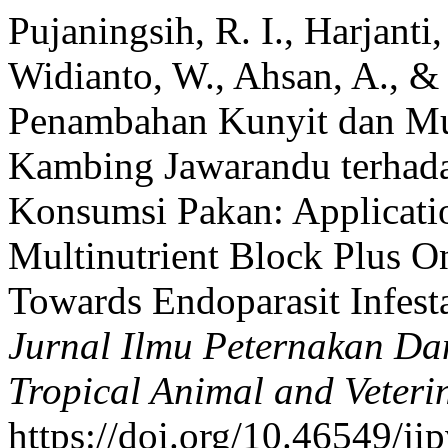
Pujaningsih, R. I., Harjanti
Widianto, W., Ahsan, A., & 
Penambahan Kunyit dan Mul
Kambing Jawarandu terhadap
Konsumsi Pakan: Applicati
Multinutrient Block Plus 
Towards Endoparasit Infes
Jurnal Ilmu Peternakan Dan
Tropical Animal and Veteri
https://doi.org/10.46549/ji